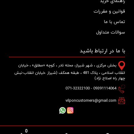
راهنمای خرید
قوانین و مقررات
تماس با ما
سوالات متداول
با ما در ارتباط باشید
بخش مرکزی ، شهر شیراز، محله نادر ، کوچه «مطلق» ، خیابان
انقلاب اسلامی ، پلاک 481 ، طبقه همکف (شیراز .خیابان انقلاب-نبش
چهار راه اصلاح نژاد)
09391114064 - 071-32322100
vilponcustomers@gmail.com
0
تمام حقوق برای فروشگاه شیمی توکل محفوظ می باشد |