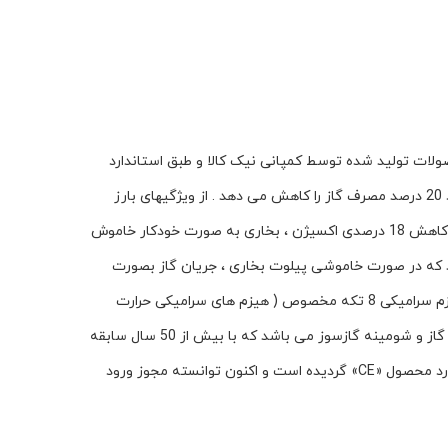
 ژاپنی و مقاوم در برابر شوک حرارتی تا 750 درجه سانتیگراد ، یکی از محصولات تولید شده توسط کمپانی نیک کالا و طبق استاندارد
ملی ایران ، استاندارد CE و TSE می باشد . بخاری آذر MC24 به دلیل داشتن طراحی منحصر به فرد ، استاندارد و ارتقاء بازدهی حرارتی، حدود 20 درصد مصرف گاز را کاهش می دهد . از ویژگیهای بارز
بخاری گازسوز طرح شومینه آذر Nicala MC 24 میتوان به سیستم OSD آن اشاره نمود که به کنترل اکسیژن محیط می پردازد و در صورت کاهش 18 درصدی اکسیژن ، بخاری به صورت خودکار خاموش
زسوز MC24 مجهز به سیستم ایمنی ترموکوپل می باشد که در صورت خاموشی پیلوت بخاری ، جریان گاز بصورت
اتوماتیک قطع می گردد .از دیگر ویژگی‌‌های بخاری آذر نیک کالا می‌توان به ظرفیت حرارتی 5900 - 2900 کیلو کالری بر ساعت و همراه با هیزم سرامیکی 8 تکه مخصوص ( هیزم های سرامیکی حرارت
مضاعف و مطبوع تولید میکند ) اشاره نمود . شركت توليدي و صنعتي نيك كالا یکی از بزرگترين و مجهزترين توليد كننده انواع بخاري، اجاق گاز و شومينه گازسوز می باشد که با بیش از 50 سال سابقه
بعنوان یک برند مطرح در عرضه محصولات متنوع، موفق به دريافت تنديس‌ها و لوح هاي تقدير مختلف و استانداردهاي ملي ايران و استاندارد محصول «CE» گردیده است و اکنون توانسته مجوز ورود