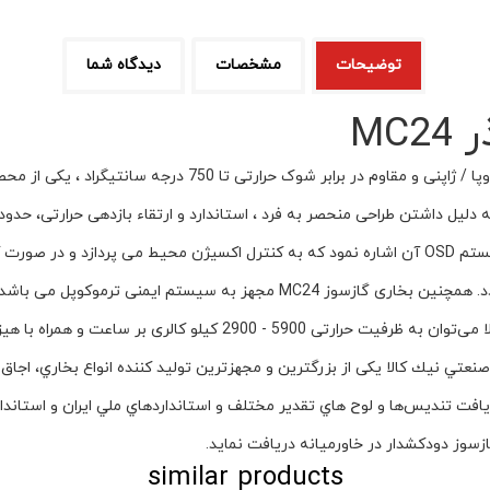
توضیحات
مشخصات
دیدگاه شما
MC
بخاری گازی نیک کالا مدل آذر MC24 با طراحی زیبا و شیشه اروپا /
گشته و جریان گاز ورودی به بخاری به طور کامل قطع می گردد. همچنین بخاری گا
ازسوز دودكشدار در خاورميانه دريافت نمايد.
similar products