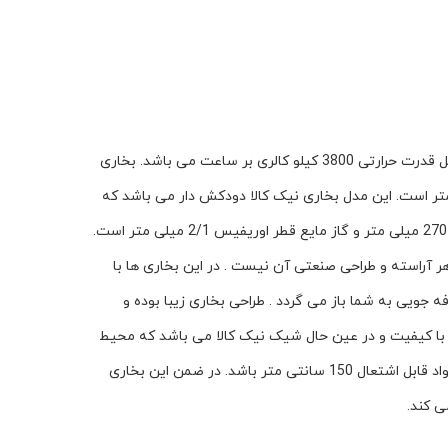
بخاری نیک کالا مدل شومینه نفیس NICALA-MC30 در مدل شومینه نفیس بخاری حداکثر قدرت حرارتی 8100 کیلو کالری بر ساعت و حداقل قدرت حرارتی 3800 کیلو کالری بر ساعت می باشد. بخاری
یک کالا قابل استفاده با گاز شهری فشار گاز 178 میلی متر ستون آب بوده و گاز شهری قطر اوریفیس 6/2 میلی متر است. این مدل بخاری نیک کالا دودکش دار می باشد که
قطر دودکش آن به 100 میلی متر می رسد.وزن خالص این بخاری 6/36 کیلو گرم و وزن نا خالص 44 کیلو گرم می باشد. گاز مایع فشار گاز 270 میلی متر و گاز مایع قطر اوریفیس 2/1 میلی متر است.
ه فقط به ظاهر آراسته و طراحی صنعتی آن نیست . در این بخاری ها با
طریق صرفه جویی به شما باز می گردد . طراحی بخاری زیبا بوده و
اندارد CE و TSE کیفیت محصول را تایید کرده اند .بخاری گاز سوز نیک کالا NICALA مدل شومینه MC30 محصولی با کیفیت و در عین حال شیک نیک کالا می باشد که محیط
خانه و محل کار شما را در فصول سرد سال، گرم خواهد کرد. باید به این نکته توجه کرد که حداقل فاصله بخاری از دیوار 30 سانتی متر و از مواد قابل اشتعال 150 سانتی متر باشد. در ضمن این بخاری